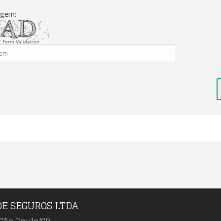
agem:
 Form Validation
DE SEGUROS LTDA