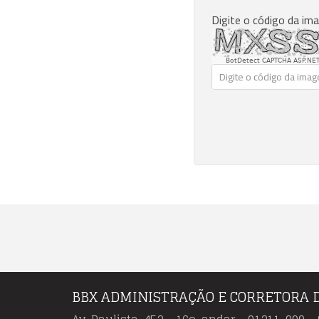
Digite o código da im
BotDetect CAPTCHA ASP.NET
BBX ADMINISTRAÇÃO E CORRETORA 