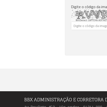
Digite o código da im
BotDetect CAPTCHA ASP.NET
BBX ADMINISTRAÇÃO E CORRETORA 