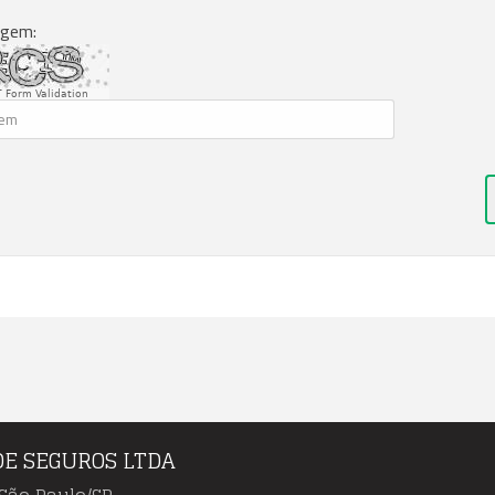
agem:
 Form Validation
DE SEGUROS LTDA