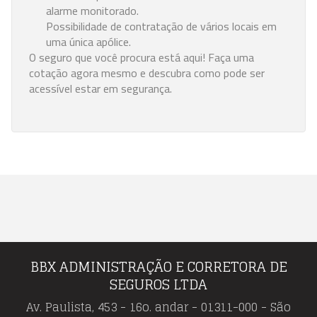
alarme monitorado.
Possibilidade de contratação de vários locais em
uma única apólice.
O seguro que você procura está aqui! Faça uma
cotação agora mesmo e descubra como pode ser
acessível estar em segurança.
BBX ADMINISTRAÇÃO E CORRETORA DE
SEGUROS LTDA
Av. Paulista, 453 - 16o. andar - 01311-000 - São