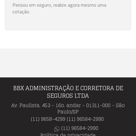
Pensou em seguro, realize agora mesmo uma
cotação.
BBX ADMINISTRAÇÃO E CORRETORA DE
SEGUROS LTDA
Av. Paulista, 453 - 16o. andar - 01311-000 - São
Paulo/SP
(11) 9658-4299
(11) 96584-2990
(11) 96584-2990
Política de privacidade